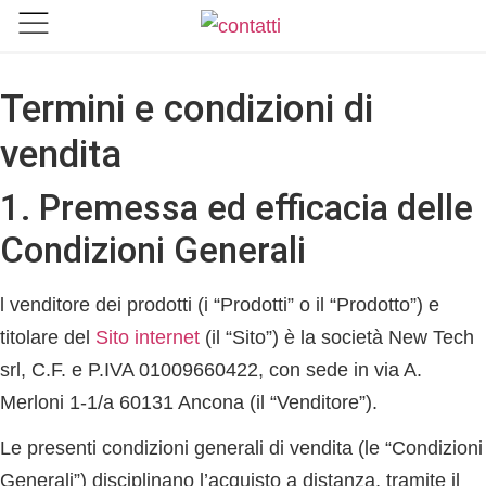
AREE DI COMPETENZA
VAI ALLO SHOP
Termini e condizioni di
vendita
1. Premessa ed efficacia delle
Condizioni Generali
l venditore dei prodotti (i “
Prodotti
” o il “
Prodotto
”) e
titolare del
Sito internet
(il “
Sito
”) è la società New Tech
srl, C.F. e P.IVA 01009660422, con sede in via A.
Merloni 1-1/a 60131 Ancona (il “
Venditore
”).
Le presenti condizioni generali di vendita (le “
Condizioni
Generali
”) disciplinano l’acquisto a distanza, tramite il